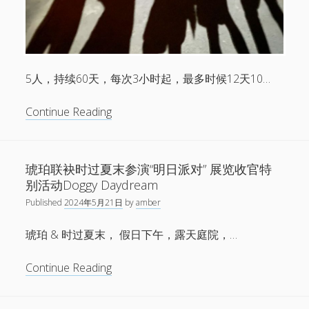
出
5人，持续60天，每次3小时起，最多时候12天10…
新
Continue Reading
的，
琥
珀
琥珀联袂时过夏末参演“明日派对” 展览收官特
的
别活动Doggy Daydream
特
Published
2024年5月21日
by
amber
别
限
琥珀 & 时过夏末， 假日下午，露天庭院，…
定
演
琥
Continue Reading
出
珀
联