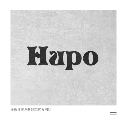
琥
珀
器乐摇滚乐队琥珀官方网站
open
menu