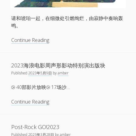
Doggy
Daydream
请和琥珀一起，在细微处引燃绚烂，由寂静中奏响轰
鸣。
无
Continue Reading
极
公
园
2023海浪电影周声形影动特别演出版块
——
Published
2023年5月9日
by
amber
琥
珀
⧁ 40部影片放映⧁ 17场沙…
2023
巡
2023
Continue Reading
演
海
浪
电
Post-Rock GO!2023
影
Published
2023年3月28日
by
amber