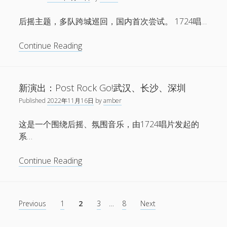
周
声
后摇主题，多队跨城巡回，国内首次尝试。 1724唱…
形
影
Post-
Continue Reading
动
Rock
特
GO!2023
别
新演出：Post Rock Go!武汉、长沙、深圳
演
出
Published
2022年11月16日
by
amber
版
这是一个围绕后摇、氛围音乐，由1724唱片发起的
块
系…
新
Continue Reading
演
出：
Post
文
Previous
1
2
3
…
8
Next
Rock
章
Go!
分