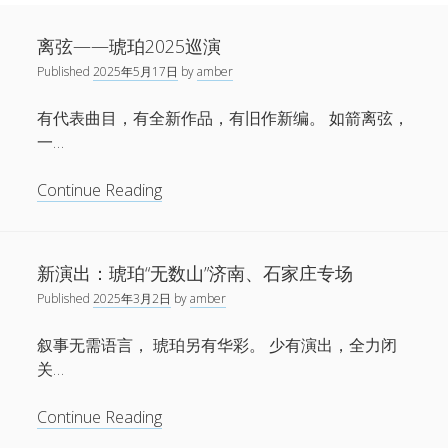
Sidebar
Search
新闻
琥
离弦——琥珀2025巡演
open
演出
menu
珀
Published
2025年5月17日
by
amber
open
音乐
Posts
menu
链接
有代表曲目，有全新作品，有旧作新编。 如箭离弦，
open
关于
menu
一…
微博
离
Continue Reading
小红书
弦
网易云
——
琥
Facebook
新演出：琥珀“无数山”济南、石家庄专场
珀
1724唱片
Published
2025年3月2日
by
amber
2025
巡
伍子杰
叙事无需语言， 琥珀另有华彩。 少有演出，全力闭
演
关…
联系
新
Continue Reading
演
牛磊，1724唱片