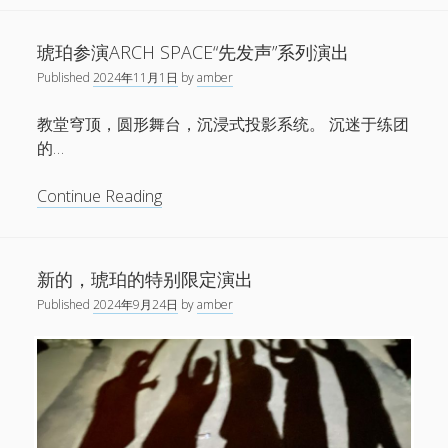
电话/微信 18513744683
出：
邮件 info@1724records.com
琥
琥珀参演ARCH SPACE“先发声”系列演出
欢迎演出、音乐授权等合作
珀
Published
2024年11月1日
by
amber
添加请说明来意并提供姓名和所属机构名称。
“无
数
教堂穹顶，圆形舞台，沉浸式投影系统。 沉迷于练团
山”
Stream
的…
济
南、
琥
Continue Reading
01 寒武
石
珀
家
参
庄
演
音
新的，琥珀的特别限定演出
专
00:00
00:00
ARCH
频
场
Published
2024年9月24日
by
amber
播
SPACE“先
1.
01 寒武
8:26
放
发
2.
02 光年
8:06
器
声”
3.
「03 鹭屿(demo)」
8:02
— AMBER
系
4.
04 湖
8:38
列
5.
鸟线
7:30
演
6.
06 宿醉之星
7:42