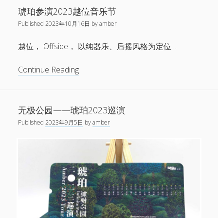
袂
琥珀参演2023越位音乐节
时
Published
2023年10月16日
by
amber
过
夏
越位， Offside， 以纯器乐、后摇风格为定位…
末
参
琥
Continue Reading
演
珀
“明
参
日
演
无极公园——琥珀2023巡演
派
2023
对”
Published
2023年9月5日
by
amber
越
展
位
览
音
收
乐
官
节
特
别
活
动