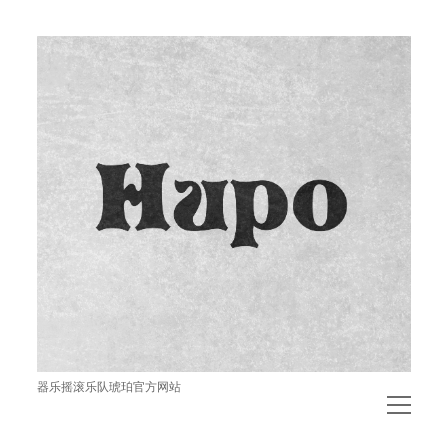
琥
珀
器乐摇滚乐队琥珀官方网站
open
menu