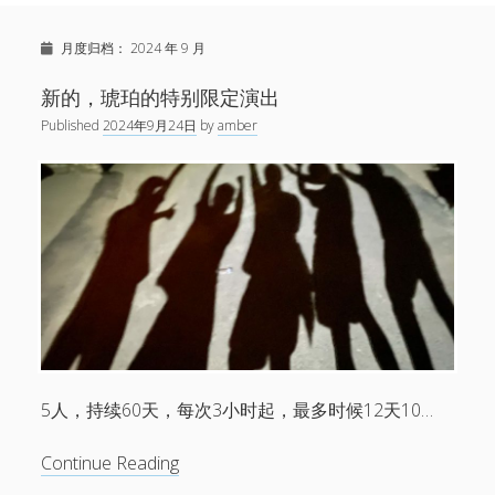
Sidebar
Search
新闻
月度归档：
2024 年 9 月
open
演出
menu
open
音乐
新的，琥珀的特别限定演出
menu
链接
Published
2024年9月24日
by
amber
open
关于
menu
微博
小红书
网易云
Facebook
1724唱片
伍子杰
5人，持续60天，每次3小时起，最多时候12天10…
联系
新
Continue Reading
牛磊，1724唱片
的，