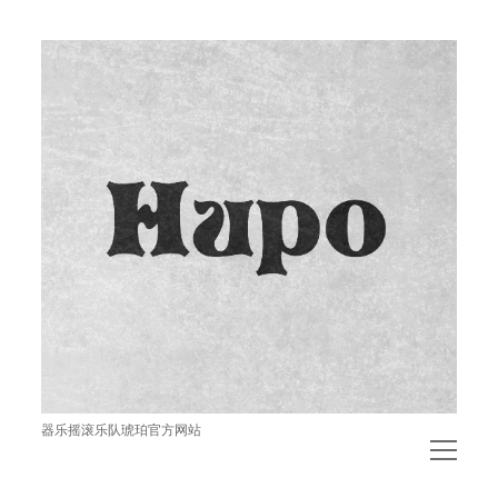
琥
珀
器乐摇滚乐队琥珀官方网站
open
menu