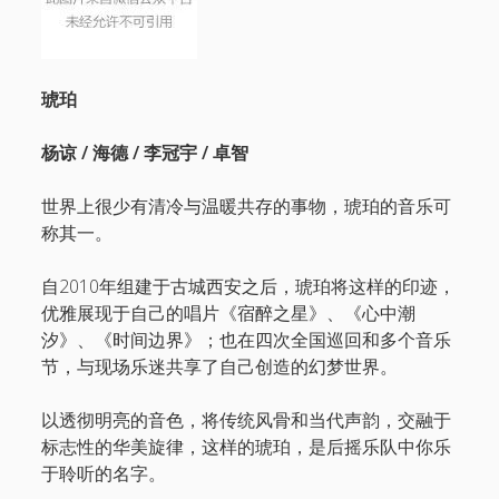
琥珀
杨谅 / 海德 / 李冠宇 / 卓智
世界上很少有清冷与温暖共存的事物，琥珀的⾳乐可
称其⼀。
自2010年组建于古城⻄安之后，琥珀将这样的印迹，
优雅展现于⾃⼰的唱片《宿醉之星》、《⼼中潮
汐》、《时间边界》；也在四次全国巡回和多个⾳乐
节，与现场乐迷共享了⾃⼰创造的幻梦世界。
以透彻明亮的⾳⾊，将传统⻛骨和当代声韵，交融于
标志性的华美旋律，这样的琥珀，是后摇乐队中你乐
于聆听的名字。