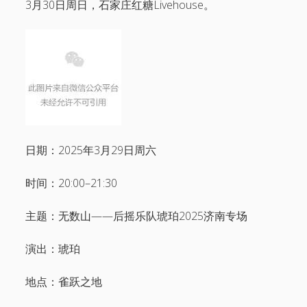
3月30日周日，石家庄红糖Livehouse。
电话/微信 18513744683
邮件 info@1724records.com
欢迎演出、音乐授权等合作
添加请说明来意并提供姓名和所属机构名称。
Stream
01 寒武
日期：2025年3月29日周六
时间：20:00–21:30
音
00:00
00:00
频
播
主题：无数山——后摇乐队琥珀2025济南专场
1.
01 寒武
8:26
放
2.
02 光年
8:06
器
演出：琥珀
3.
「03 鹭屿(demo)」
8:02
— AMBER
4.
04 湖
8:38
地点：雀跃之地
5.
鸟线
7:30
6.
06 宿醉之星
7:42