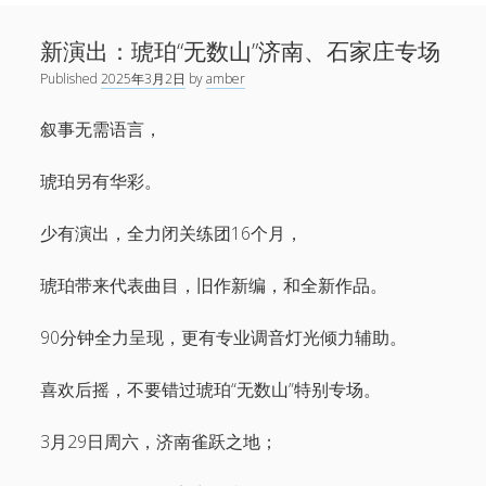
Sidebar
Search
新闻
新演出：琥珀“无数山”济南、石家庄专场
open
演出
menu
Published
2025年3月2日
by
amber
open
音乐
menu
链接
open
叙事无需语言，
关于
menu
微博
琥珀另有华彩。
小红书
少有演出，全力闭关练团16个月，
网易云
琥珀带来代表曲目，旧作新编，和全新作品。
Facebook
1724唱片
90分钟全力呈现，更有专业调音灯光倾力辅助。
伍子杰
喜欢后摇，不要错过琥珀“无数山”特别专场。
联系
3月29日周六，济南雀跃之地；
牛磊，1724唱片