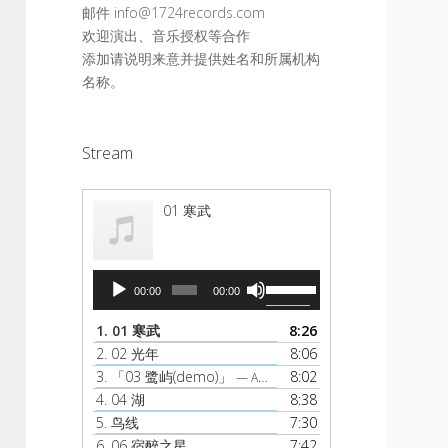
邮件 info@1724records.com
欢迎演出、音乐授权等合作
添加请说明来意并提供姓名和所属机构
名称。
Stream
01 寒武
音
使
00:00
00:00
频
用
播
上
1.
01 寒武
8:26
放
/
2.
02 光年
8:06
器
下
3.
「03 鹭屿(demo)」
8:02
— AMBER
箭
4.
04 湖
8:38
头
5.
鸟线
7:30
键
6.
06 宿醉之星
7:42
来