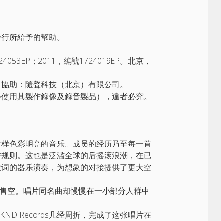
發行所給予的幫助。
4053EP；2011，編號1724019EP。北京，
灣。協助：隨聲科技（北京）有限公司。
得使用其製作錄像及錄音製品），違者必究。
这样色彩明亮的音乐。成员的经历乃至每一首
作规则。这也是泛滥全球的后摇滚浪潮，在已
歌词的器乐演奏，为想象的对接提供了更大空
经售空。唱片同名曲却慢慢在一小部分人群中
ND Records几经周折，完成了这张唱片在