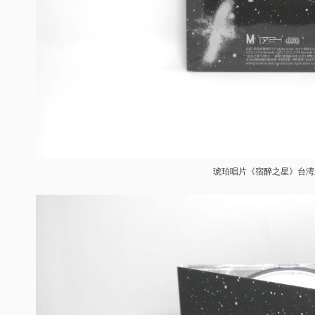
琥珀唱片《宿醉之星》台湾