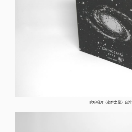
琥珀唱片《宿醉之星》台湾