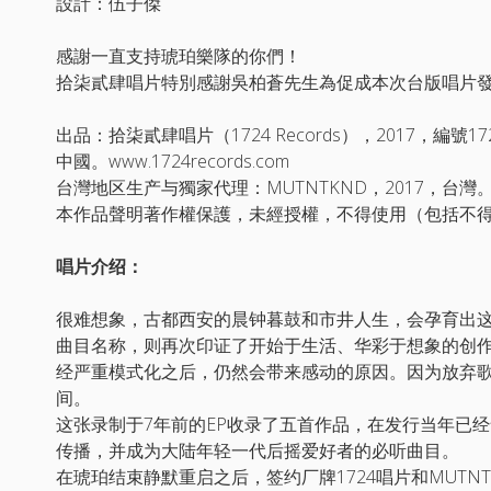
設計：伍子傑
感謝一直支持琥珀樂隊的你們！
拾柒貳肆唱片特別感謝吳柏蒼先生為促成本次台版唱片
出品：拾柒貳肆唱片（1724 Records），2017，編號172
中國。www.1724records.com
台灣地区生产与獨家代理：MUTNTKND，2017，台
本作品聲明著作權保護，未經授權，不得使用（包括不
唱片介绍：
很难想象，古都西安的晨钟暮鼓和市井人生，会孕育出
曲目名称，则再次印证了开始于生活、华彩于想象的创
经严重模式化之后，仍然会带来感动的原因。因为放弃
间。
这张录制于7年前的EP收录了五首作品，在发行当年已
传播，并成为大陆年轻一代后摇爱好者的必听曲目。
在琥珀结束静默重启之后，签约厂牌1724唱片和MUTNTK