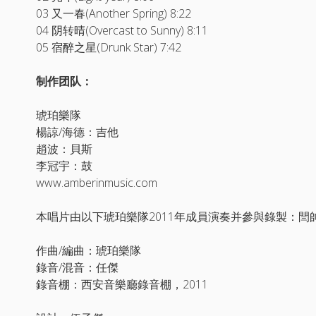
03 又一春(Another Spring) 8:22
04 阴转晴(Overcast to Sunny) 8:11
05 宿醉之星(Drunk Star) 7:42
制作团队：
琥珀樂隊
楊諒/海德：吉他
趙波：貝斯
李冠宇：鼓
www.amberinmusic.com
本唱片由以下琥珀樂隊2011年成員演奏并參與錄製：閆
作曲/編曲：琥珀樂隊
錄音/混音：任傑
錄音棚：西安音樂廳錄音棚，2011