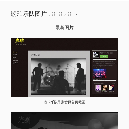
Sidebar
Search
新闻
琥珀乐队图片 2010-2017
open
演出
menu
open
音乐
最新图片
menu
menu
链接
关于
open
menu
图片
open
微博
2017-2019
小红书
2010-2017
联系
网易云
Facebook
1724唱片
伍子杰
琥珀乐队早期官网首页截图
联系
牛磊，1724唱片