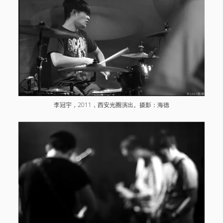
电话/微信 18513744683
邮件 info@1724records.com
欢迎演出、音乐授权等合作
添加请说明来意并提供姓名和所属机构名称。
Stream
01 寒武
李冠宇，2011，西安光圈演出。摄影：海德
音
00:00
00:00
频
播
1.
01 寒武
8:26
放
2.
02 光年
8:06
器
3.
「03 鹭屿(demo)」
8:02
— AMBER
4.
04 湖
8:38
5.
鸟线
7:30
6.
06 宿醉之星
7:42