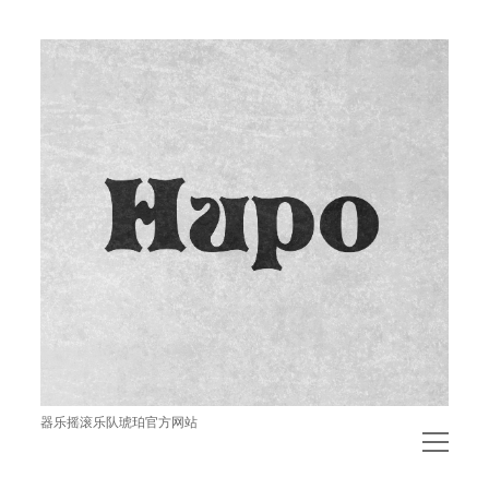
琥
珀
器乐摇滚乐队琥珀官方网站
open
menu