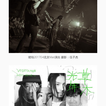
琥珀201704北京Mao演出 摄影：伍子杰