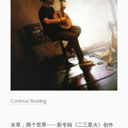
电话/微信 18513744683
邮件 info@1724records.com
欢迎演出、音乐授权等合作
添加请说明来意并提供姓名和所属机构名称。
Stream
01 寒武
音
00:00
00:00
频
播
1.
01 寒武
8:26
放
2.
02 光年
8:06
无
Continue Reading
器
3.
「03 鹭屿(demo)」
8:02
— AMBER
数
4.
04 湖
8:38
山，
5.
鸟线
7:30
美
水草，两个世界——新专辑《二三星火》创作
6.
06 宿醉之星
7:42