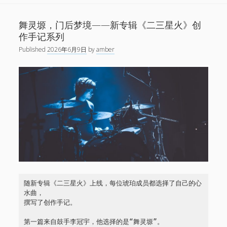
两
个
舞灵塬，门后梦境——新专辑《二三星火》创
世
作手记系列
界
Published
2026年6月9日
by
amber
——
新
专
辑
《二
三
星
火》
创
作
手
随新专辑《二三星火》上线，每位琥珀成员都选择了自己的心
记
水曲，
系
撰写了创作手记。
列
第一篇来自鼓手李冠宇，他选择的是“舞灵塬”。