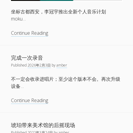
音
乐
坐标古都西安，李冠宇推出全新个人音乐计划
盛
moku…
典
从
Continue Reading
鼓
手
到
完成一次录音
声
Published
2026年2月3日
by
amber
音
创
不一定会收录进唱片；至少这个版本不会。再次升级
作
设备…
者：
李
完
Continue Reading
冠
成
宇
一
个
次
琥珀带来美术馆的后摇现场
人
录
计
Published
2022年3月24日
by
amber