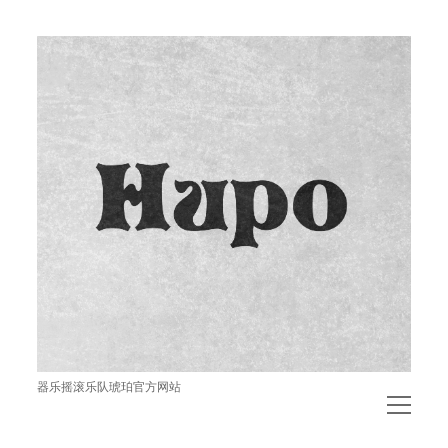
琥
珀
器乐摇滚乐队琥珀官方网站
open
menu