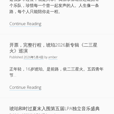
个乐队，珍惜每一个曾一起发声的人。人生像一条
路，每个人只能陪你走一程。
舞
Continue Reading
灵
塬，
门
开票，完整行程，琥珀2026新专辑《二三星
后
火》巡演
梦
Published
2026年5月4日
by
amber
境
——
正年轻，16岁琥珀。是前路，依二三星火。五四青年
新
节…
专
辑
开
Continue Reading
《二
票，
三
完
星
整
琥珀和时过夏末入围第五届LPA独立音乐盛典
火》
行