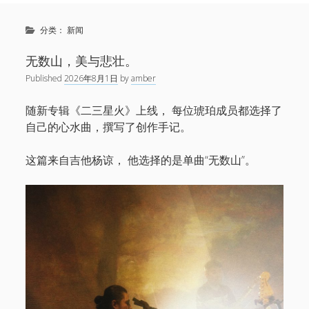
Sidebar
Search
新闻
分类：
新闻
open
演出
menu
open
音乐
无数山，美与悲壮。
menu
链接
Published
2026年8月1日
by
amber
open
关于
menu
微博
随新专辑《二三星火》上线， 每位琥珀成员都选择了
自己的心水曲，撰写了创作手记。
小红书
网易云
这篇来自吉他杨谅， 他选择的是单曲“无数山”。
Facebook
1724唱片
伍子杰
联系
牛磊，1724唱片