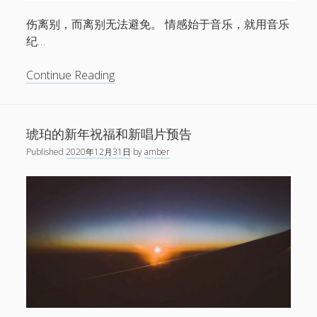
伤离别，而离别无法避免。 情感始于音乐，就用音乐
纪…
乐
Continue Reading
迷
票
选，
琥珀的新年祝福和新唱片预告
“宿
Published
2020年12月31日
by
amber
醉
之
星”
入
选
后
摇
纪
念
合