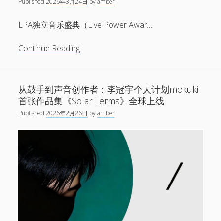
创
Published
2026年3月24日
by
amber
程，
作
琥
LPA独立音乐盛典（Live Power Awar…
手
珀
记
2026
琥
Continue Reading
系
新
珀
列
专
和
辑
时
从鼓手到声音创作者：李冠宇个人计划mokuki
《二
过
首张作品集《Solar Terms》全球上线
三
夏
星
Published
2026年2月26日
by
amber
末
火》
入
巡
围
演
第
五
届
LPA
独
立