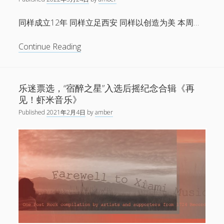
音
划
同样成立12年 同样立足西安 同样以创造为美 本周…
mokuki
首
琥
Continue Reading
张
珀
作
带
品
来
集
乐迷票选，“宿醉之星”入选后摇纪念合辑《再
美
《Solar
见！虾米音乐》
术
Terms》
Published
2021年2月4日
by
amber
馆
全
的
球
后
上
摇
线
现
场