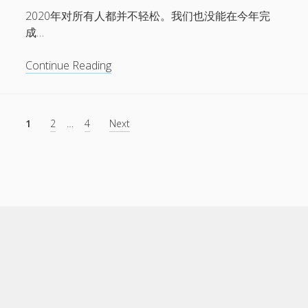
辑
2020年对所有人都并不轻松。我们也没能在今年完
《再
成…
见！
虾
琥
Continue Reading
米
珀
音
的
乐》
新
文
1
2
…
4
Next
年
章
祝
分
福
页
和
新
唱
片
预
告