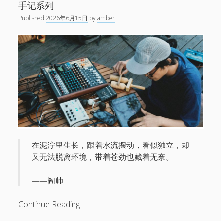
与
手记系列
悲
Published
2026年6月15日
by
amber
壮。
在泥泞里生长，跟着水流摆动，看似独立，却
又无法脱离环境，带着苍劲也藏着无奈。
——阎帅
水
Continue Reading
草，