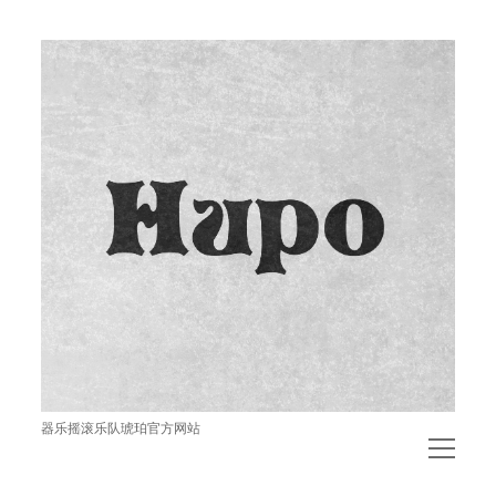
琥
珀
器乐摇滚乐队琥珀官方网站
open
menu