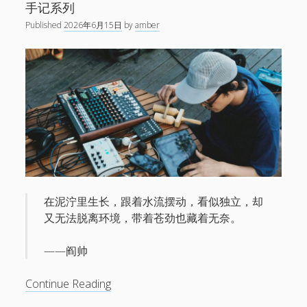
与
手记系列
悲
Published
2026年6月15日
by
amber
壮。
在泥泞里生长，跟着水流摆动，看似独立，却
又无法脱离环境，带着苍劲也藏着无奈。
——阎帅
水
Continue Reading
草，