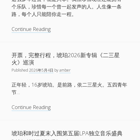
个乐队，珍惜每一个曾一起发声的人。人生像一条
路，每个人只能陪你走一程。
舞
Continue Reading
灵
塬，
门
开票，完整行程，琥珀2026新专辑《二三星
后
火》巡演
梦
Published
2026年5月4日
by
amber
境
——
正年轻，16岁琥珀。是前路，依二三星火。五四青年
新
节…
专
辑
开
Continue Reading
《二
票，
三
完
星
整
琥珀和时过夏末入围第五届LPA独立音乐盛典
火》
行