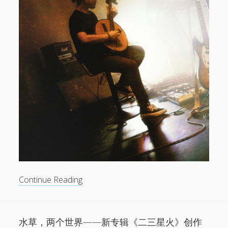
电话/微信 18513744683
邮件 info@1724records.com
欢迎演出、音乐授权等合作
添加请说明来意并提供姓名和所属机构名称。
Stream
01 寒武
音
00:00
00:00
频
播
1.
01 寒武
8:26
放
2.
02 光年
8:06
无
Continue Reading
器
3.
「03 鹭屿(demo)」
8:02
— AMBER
数
4.
04 湖
8:38
山，
5.
鸟线
7:30
美
水草，两个世界——新专辑《二三星火》创作
6.
06 宿醉之星
7:42