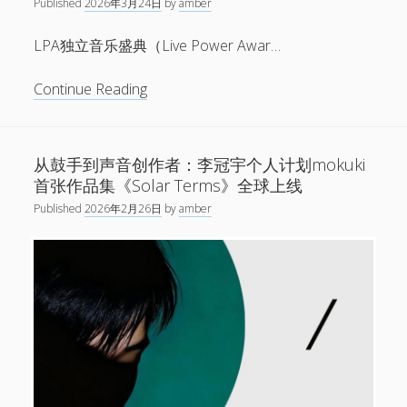
创
Published
2026年3月24日
by
amber
程，
作
琥
LPA独立音乐盛典（Live Power Awar…
手
珀
记
2026
琥
Continue Reading
系
新
珀
列
专
和
辑
时
从鼓手到声音创作者：李冠宇个人计划mokuki
《二
过
首张作品集《Solar Terms》全球上线
三
夏
星
Published
2026年2月26日
by
amber
末
火》
入
巡
围
演
第
五
届
LPA
独
立