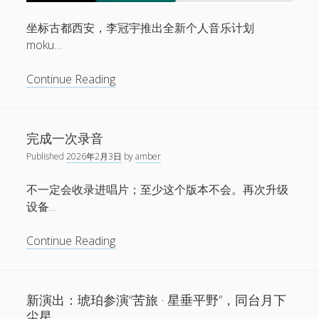
音
乐
坐标古都西安，李冠宇推出全新个人音乐计划
盛
moku…
典
从
Continue Reading
鼓
手
到
完成一次录音
声
Published
2026年2月3日
by
amber
音
创
不一定会收录进唱片；至少这个版本不会。再次升级
作
设备…
者：
李
完
Continue Reading
冠
成
宇
一
个
次
新演出：琥珀参演“苦旅 · 星垂平野”，同台月下
人
录
尘星
计