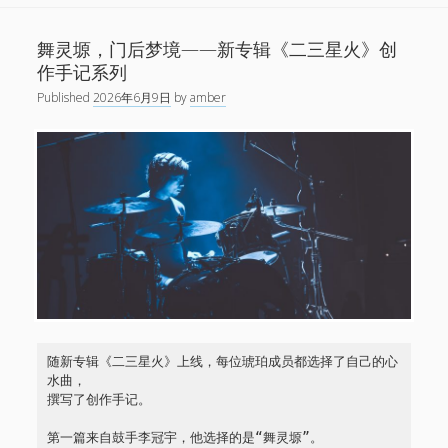
两
个
舞灵塬，门后梦境——新专辑《二三星火》创
世
作手记系列
界
Published
2026年6月9日
by
amber
——
新
专
辑
《二
三
星
火》
创
作
手
随新专辑《二三星火》上线，每位琥珀成员都选择了自己的心
记
水曲，
系
撰写了创作手记。
列
第一篇来自鼓手李冠宇，他选择的是“舞灵塬”。