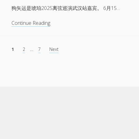
同
珀
狗矢运是琥珀2025离弦巡演武汉站嘉宾。 6月15…
台
2025
月
离
狗
Continue Reading
下
弦
矢
尘
巡
运
星
演
——
文
嘉
1
2
…
7
Next
琥
章
宾
珀
分
乐
2025
页
队
离
弦
巡
演
嘉
宾
乐
队