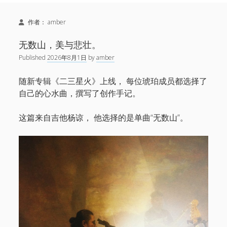
Sidebar
Search
新闻
作者：
amber
open
演出
menu
open
音乐
无数山，美与悲壮。
menu
链接
Published
2026年8月1日
by
amber
open
关于
menu
微博
随新专辑《二三星火》上线， 每位琥珀成员都选择了
自己的心水曲，撰写了创作手记。
小红书
网易云
这篇来自吉他杨谅， 他选择的是单曲“无数山”。
Facebook
1724唱片
伍子杰
联系
牛磊，1724唱片