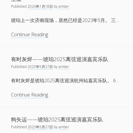
音
划
Published
2026年1月18日
by
amber
mokuki
琥珀上一次济南现场，居然已经是2023年9月。 三…
首
张
新
Continue Reading
作
演
品
出：
集
琥
《Solar
有时灰烬——琥珀2025离弦巡演嘉宾乐队
珀
Terms》
Published
2025年5月27日
by
amber
参
全
演
球
有时灰烬是琥珀2025离弦巡演杭州站嘉宾乐队。 6…
“苦
上
旅
线
有
Continue Reading
·
时
星
灰
垂
烬
狗矢运——琥珀2025离弦巡演嘉宾乐队
平
——
野”，
Published
2025年5月27日
by
amber
琥