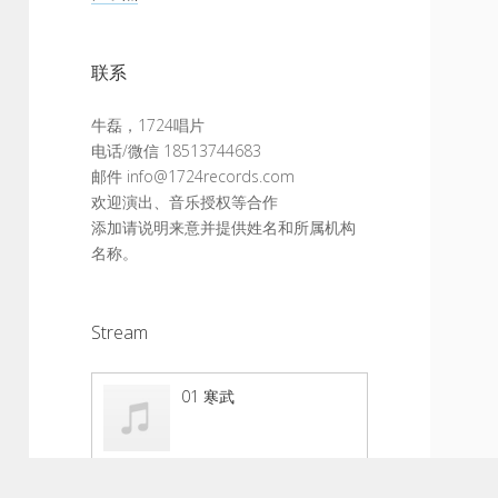
联系
牛磊，1724唱片
电话/微信 18513744683
邮件 info@1724records.com
欢迎演出、音乐授权等合作
添加请说明来意并提供姓名和所属机构
名称。
Stream
01 寒武
音
使
00:00
00:00
频
用