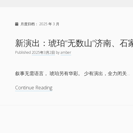
月度归档：
2025 年 3 月
新演出：琥珀“无数山”济南、石
Published
2025年3月2日
by
amber
叙事无需语言， 琥珀另有华彩。 少有演出，全力闭关…
新
Continue Reading
演
出：
琥
珀
“无
数