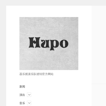
琥
珀
器乐摇滚乐队琥珀官方网站
新闻
open
演出
menu
open
音乐