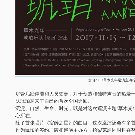
琥珀2017草木光年巡演主海
尽管几经停滞和人员变更，对于创造和独特声音的热爱一
队琥珀迎来了自己的首次全国巡回。
沉淀、自然、生命、时光，既是对这次巡演主题“草木光
心所在。
除了首张唱片《宿醉之星》的曲目，这次巡演还会有多
作为琥珀的签约厂牌和巡演主办方，拾柒贰肆同时也在