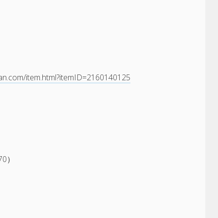
dian.com/item.html?itemID=2160140125
70）