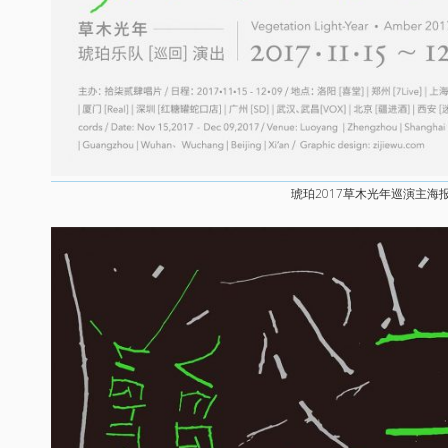
琥珀2017草木光年巡演主海