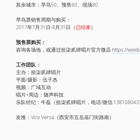
其余城市：早鸟50、预售60、现场80
早鸟票销售周期与购买：
2017年7月31日-8月31日（
已结束
）
预售票购买：
咨询各场地，或通过拾柒贰肆唱片官方微店
https://wei
工作团队：
主办：拾柒贰肆唱片
平面/摄影：伍子杰
视频：广域互动
唱片+周边：随声科技
乐队经纪：牛磊（拾柒贰肆唱片，电话/微信:138108043
友推：Vice Versa（西安市五岳庙门街路南）