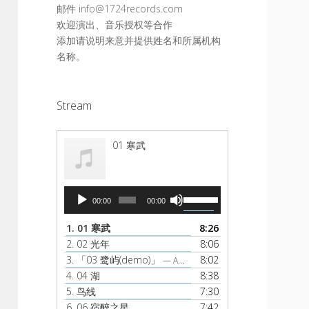
邮件 info@1724records.com
欢迎演出、音乐授权等合作
添加请说明来意并提供姓名和所属机构
名称。
Stream
01 寒武
音
使
00:00
00:00
频
用
播
上
1.
01 寒武
8:26
放
/
2.
02 光年
8:06
器
下
3.
「03 鹭屿(demo)」
8:02
— AMBER
箭
4.
04 湖
8:38
头
5.
鸟线
7:30
键
6.
06 宿醉之星
7:42
来