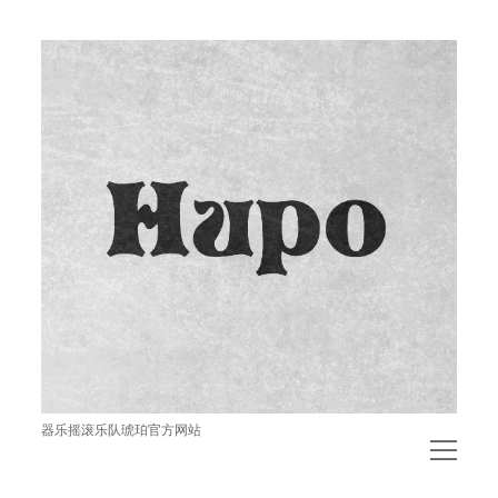
琥
珀
器乐摇滚乐队琥珀官方网站
open
menu