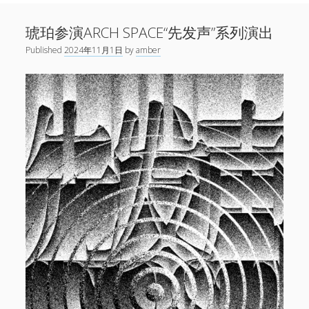
Sidebar
Search
新闻
琥珀参演ARCH SPACE“先发声”系列演出
open
演出
menu
Published
2024年11月1日
by
amber
open
音乐
menu
链接
open
关于
menu
微博
小红书
网易云
Facebook
1724唱片
伍子杰
联系
牛磊，1724唱片