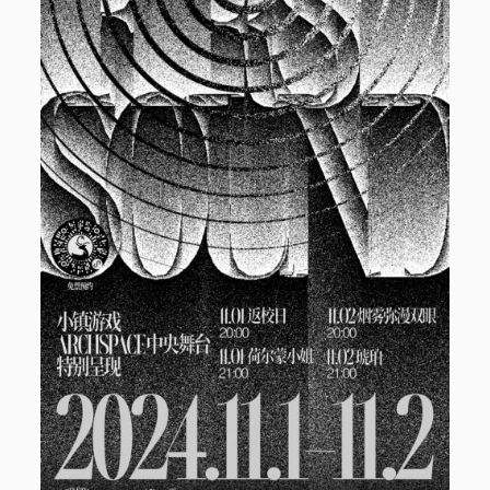
电话/微信 18513744683
邮件 info@1724records.com
欢迎演出、音乐授权等合作
添加请说明来意并提供姓名和所属机构名称。
Stream
01 寒武
音
00:00
00:00
频
播
1.
01 寒武
8:26
放
2.
02 光年
8:06
器
3.
「03 鹭屿(demo)」
8:02
— AMBER
4.
04 湖
8:38
5.
鸟线
7:30
6.
06 宿醉之星
7:42