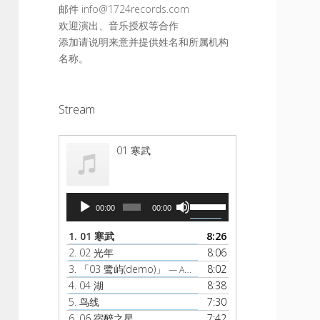
邮件 info@1724records.com
欢迎演出、音乐授权等合作
添加请说明来意并提供姓名和所属机构
名称。
Stream
01 寒武
音
使
00:00
00:00
频
用
播
上
1.
01 寒武
8:26
放
/
2.
02 光年
8:06
器
下
3.
「03 鹭屿(demo)」
8:02
— AMBER
箭
4.
04 湖
8:38
头
5.
鸟线
7:30
键
6.
06 宿醉之星
7:42
来