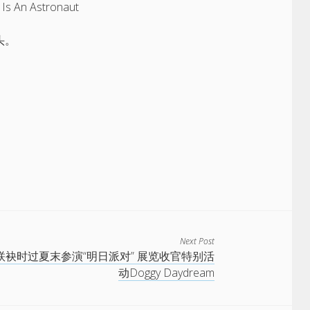
n Astronaut
头。
Next Post
联袂时过夏末参演“明日派对” 展览收官特别活
动Doggy Daydream