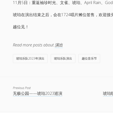
11月5日：重返袖珍时光、文雀、琥珀、April Rain、God Is A
琥珀在演出结束之后，会在1724唱片摊位签售，欢迎接
越位见！
Read more posts about
演出
琥珀乐队2023年演出
琥珀乐队演出
越位音乐节
Previous Post
无极公园——琥珀2023巡演
琥珀