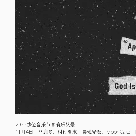
2023越位音乐节参演乐队是：
11月4日：马康多、时过夏末、晨曦光廊、MoonCake