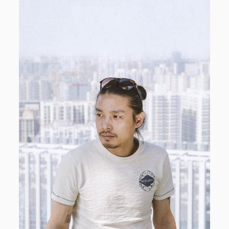
电话/微信 18513744683
邮件 info@1724records.com
欢迎演出、音乐授权等合作
添加请说明来意并提供姓名和所属机构名称。
Stream
01 寒武
音
00:00
00:00
频
播
1.
01 寒武
8:26
放
2.
02 光年
8:06
器
3.
「03 鹭屿(demo)」
8:02
— AMBER
4.
04 湖
8:38
5.
鸟线
7:30
6.
06 宿醉之星
7:42