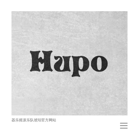
琥
珀
器乐摇滚乐队琥珀官方网站
open
menu