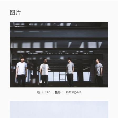
Sidebar
Search
新闻
图片
open
演出
menu
open
音乐
menu
menu
链接
关于
open
open
图片
微博
menu
联系
小红书
网易云
Facebook
1724唱片
伍子杰
琥珀 2020，摄影：Tingtingviva
联系
牛磊，1724唱片