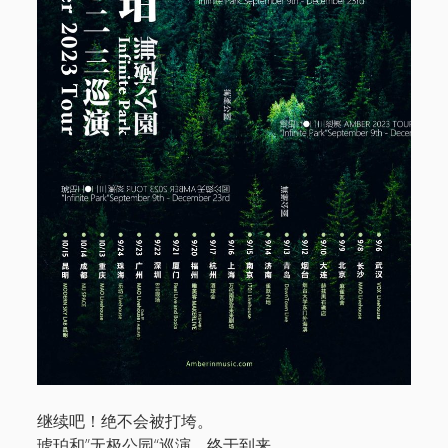
电话/微信 18513744683
邮件 info@1724records.com
欢迎演出、音乐授权等合作
添加请说明来意并提供姓名和所属机构名称。
Stream
01 寒武
音
00:00
00:00
频
播
1.
01 寒武
8:26
放
2.
02 光年
8:06
器
3.
「03 鹭屿(demo)」
8:02
— AMBER
4.
04 湖
8:38
5.
鸟线
7:30
继续吧！绝不会被打垮。
6.
06 宿醉之星
7:42
琥珀和”无极公园“巡演，终于到来。