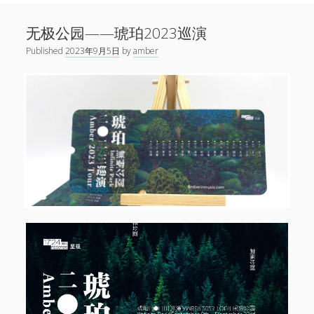
Sidebar
Search
新闻
无极公园——琥珀2023巡演
open
演出
menu
Published
2023年9月5日
by
amber
open
音乐
menu
链接
open
关于
menu
微博
小红书
网易云
Facebook
1724唱片
伍子杰
联系
牛磊，1724唱片