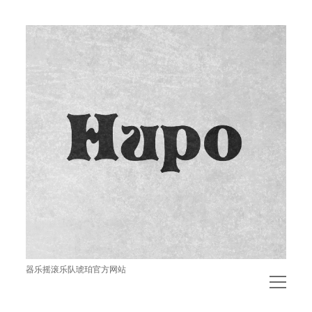
琥
珀
器乐摇滚乐队琥珀官方网站
open
menu