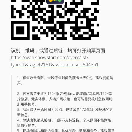
识别二维码，或通过后链，均可打开购票页面
https://wap.showstart.com/event/list?
type=1&tag=42151&ssfrom=user-544361
1、预售数量有限。最晚停售时间为演出当天0点。建议提前购
买。
2、官方售票渠道为1724微店/秀动/大麦/猫眼/网易云/1724唱
片微店。无实体票。入场扫码核销，也可能需要核对您购票时
所用手机号。
3、演出默认开始时间为20点。也请留意1724唱片和场地的更
新信息。
4、除演出取消或延期，门票不支持退换。个人原因不能到场，
请自行转票。
5、现场有唱片和周边售卖，具体品种、数量和售价，建议留意