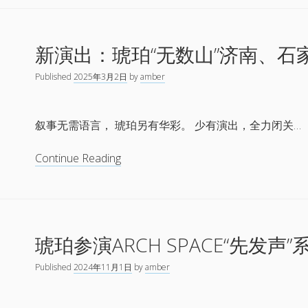
——
琥
珀
新演出：琥珀“无数山”济南、石
2025
巡
Published
2025年3月2日
by
amber
演
叙事无需语言， 琥珀另有华彩。 少有演出，全力闭关…
新
Continue Reading
演
出：
琥
珀
琥珀参演ARCH SPACE“先发声
“无
数
Published
2024年11月1日
by
amber
山”
济
南、