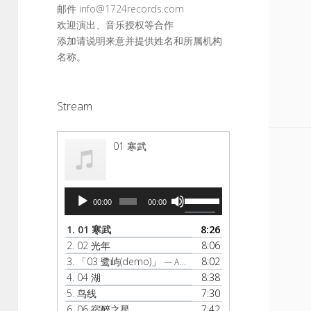
邮件 info@1724records.com
欢迎演出、音乐授权等合作
添加请说明来意并提供姓名和所属机构
名称。
Stream
01 寒武
音
使
00:00
00:00
频
用
播
上
1.
01 寒武
8:26
放
/
2.
02 光年
8:06
器
下
3.
「03 鹭屿(demo)」
8:02
— AMBER
箭
4.
04 湖
8:38
头
5.
鸟线
7:30
键
6.
06 宿醉之星
7:42
来