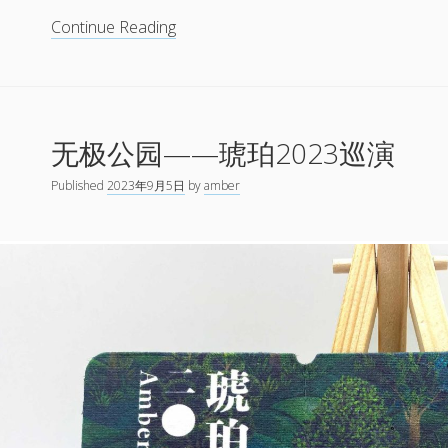
日
琥
Continue Reading
派
珀
对”
参
展
演
览
2023
收
无极公园——琥珀2023巡演
越
官
位
特
Published
2023年9月5日
by
amber
音
别
乐
活
节
动
Doggy
Daydream