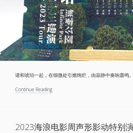
请和琥珀一起，在细微处引燃绚烂，由寂静中奏响轰鸣
无
Continue Reading
极
公
园
——
2023海浪电影周声形影动特别
琥
珀