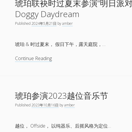
琥珀联袂时过夏末参演“明日派对
特
别
Doggy Daydream
限
定
Published
2024年5月21日
by
amber
演
出
琥珀 & 时过夏末， 假日下午，露天庭院，…
琥
Continue Reading
珀
联
袂
时
琥珀参演2023越位音乐节
过
夏
Published
2023年10月16日
by
amber
末
参
演
越位， Offside， 以纯器乐、后摇风格为定位…
“明