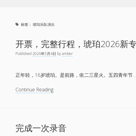
标签：
琥珀乐队演出
开票，完整行程，琥珀2026新
Published
2026年5月4日
by
amber
正年轻，16岁琥珀。是前路，依二三星火。五四青年节
开
Continue Reading
票，
完
整
行
完成一次录音
程，
琥