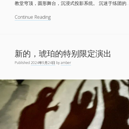
教堂穹顶，圆形舞台，沉浸式投影系统。 沉迷于练团的
石
家
琥
Continue Reading
庄
珀
专
参
场
演
ARCH
新的，琥珀的特别限定演出
SPACE“先
发
Published
2024年9月24日
by
amber
声”
系
列
演
出