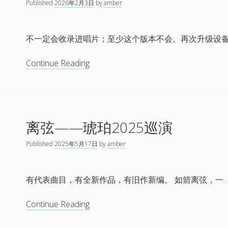
Published
2026年2月3日
by
amber
珀
2026
新
不一定会收录进唱片；至少这个版本不会。再次升级设备
专
辑
完
Continue Reading
《二
成
三
一
星
次
火》
录
巡
离弦——琥珀2025巡演
音
演
Published
2025年5月17日
by
amber
有代表曲目，有全新作品，有旧作新编。 如箭离弦，一
离
Continue Reading
弦