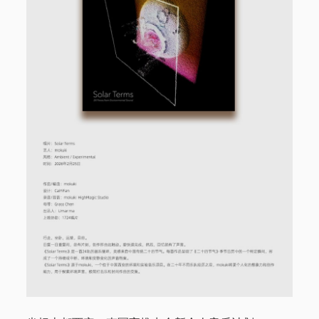
电话/微信 18513744683
邮件 info@1724records.com
欢迎演出、音乐授权等合作
添加请说明来意并提供姓名和所属机构名称。
Stream
01 寒武
音
00:00
00:00
频
播
1.
01 寒武
8:26
放
2.
02 光年
8:06
器
3.
「03 鹭屿(demo)」
8:02
— AMBER
4.
04 湖
8:38
5.
鸟线
7:30
6.
06 宿醉之星
7:42