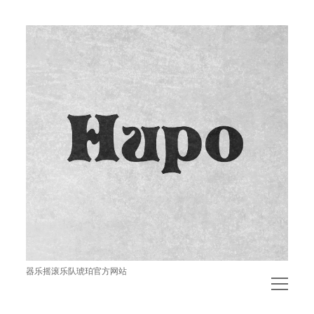
琥
珀
器乐摇滚乐队琥珀官方网站
open
menu