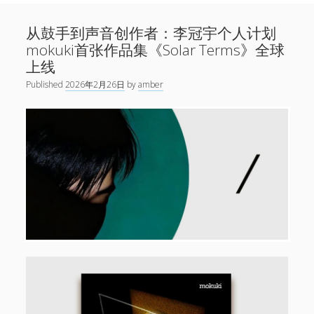
Sidebar
Search
新闻
从鼓手到声音创作者：李冠宇个人计划
open
演出
menu
mokuki首张作品集《Solar Terms》全球
open
音乐
上线
menu
链接
open
关于
Published
2026年2月26日
by
amber
menu
微博
小红书
网易云
Facebook
1724唱片
伍子杰
联系
牛磊，1724唱片