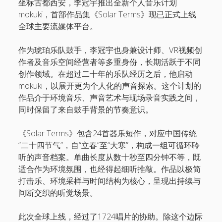
坐标古都西安，李冠宇推出全新个人音乐计划
mokuki，首部作品集《Solar Terms》现已正式上线
全球主要流媒体平台。
作为琥珀乐队鼓手，李冠宇也身兼设计师、VR视频创
作者及音乐空间经营者等多重身份，长期活跃于不同
创作领域。在超过二十年的乐队经历之后，他启动
mokuki，以展开更为个人化的声音探索。这个计划的
作品介于环境音乐、声音艺术与现场录音实践之间，
同时保留了来自鼓手背景的节奏意识。
《Solar Terms》包含24首器乐短作，对应中国传统
“二十四节气”，自“立春”至“大寒”，构成一组可循环聆
听的声音档案。单曲长度从数十秒至四分钟不等，既
适合作为环境氛围，也经得起细听推敲。作品以极简
打击乐、环境采样与时间结构为核心，呈现出持续与
间断交织的听觉场景。
此次全球上线，经过了1724唱片的协助。除这个边际