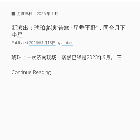
Sidebar
Search
新闻
月度归档：
2026 年 1 月
open
演出
menu
open
音乐
新演出：琥珀参演“苦旅 · 星垂平野”，同台月下
menu
链接
尘星
open
关于
menu
Published
2026年1月18日
by
amber
微博
琥珀上一次济南现场，居然已经是2023年9月。 三…
小红书
网易云
新
Continue Reading
演
Facebook
出：
1724唱片
琥
珀
伍子杰
参
演
联系
“苦
旅
牛磊，1724唱片
·