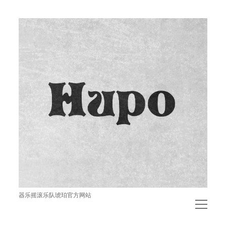
琥
珀
器乐摇滚乐队琥珀官方网站
open
menu