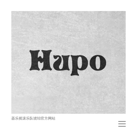
琥
珀
器乐摇滚乐队琥珀官方网站
open
menu