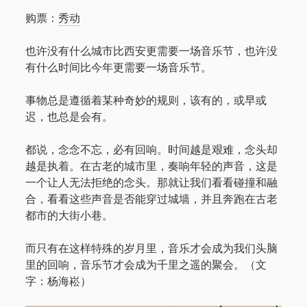
电话/微信 18513744683
购票：
秀动
邮件 info@1724records.com
欢迎演出、音乐授权等合作
也许没有什么城市比西安更需要一场音乐节，也许没
添加请说明来意并提供姓名和所属机构名称。
有什么时间比今年更需要一场音乐节。
Stream
事物总是遵循着某种奇妙的规则，该有的，或早或
迟，也总是会有。
01 寒武
都说，念念不忘，必有回响。时间越是艰难，念头却
越是执着。在古老的城市里，奏响年轻的声音，这是
一个让人无法拒绝的念头。那就让我们看看碰撞和融
音
00:00
00:00
合，看看这些声音是否能穿过城墙，并且奔跑在古老
频
播
都市的大街小巷。
1.
01 寒武
8:26
放
2.
02 光年
8:06
器
而只有在这样特殊的岁月里，音乐才会成为我们头脑
3.
「03 鹭屿(demo)」
8:02
— AMBER
里的回响，音乐节才会成为千里之遥的聚会。（文
4.
04 湖
8:38
字：杨海崧）
5.
鸟线
7:30
6.
06 宿醉之星
7:42