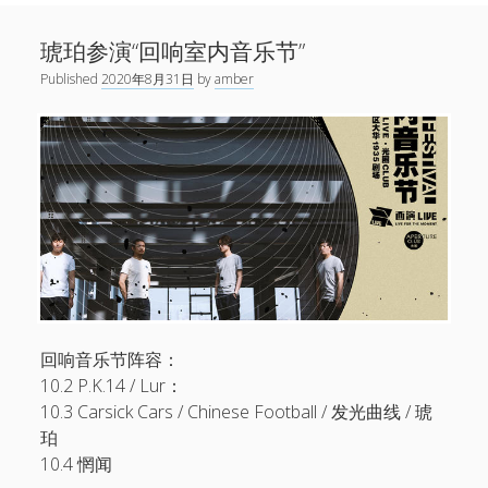
Sidebar
Search
新闻
琥珀参演“回响室内音乐节”
open
演出
menu
Published
2020年8月31日
by
amber
open
音乐
menu
链接
open
关于
menu
微博
小红书
网易云
Facebook
1724唱片
回响音乐节阵容：
伍子杰
10.2 P.K.14 / Lur：
10.3 Carsick Cars / Chinese Football / 发光曲线 / 琥
联系
珀
10.4 惘闻
牛磊，1724唱片