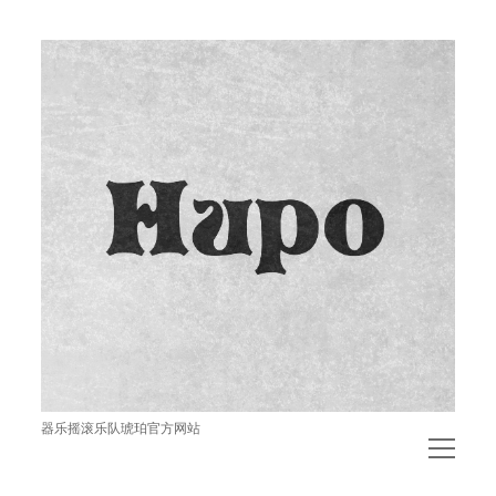
琥
珀
器乐摇滚乐队琥珀官方网站
open
menu