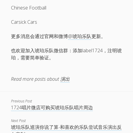
电话/微信 18513744683
Chinese Football
邮件 info@1724records.com
欢迎演出、音乐授权等合作
Carsick Cars
添加请说明来意并提供姓名和所属机构名称。
更多消息会通过官网和微博
@琥珀乐队
更新。
Stream
也欢迎加入琥珀乐队微信群：添加label1724，注明琥
珀，需要简单验证。
01 寒武
Read more posts about
演出
音
00:00
00:00
频
播
1.
01 寒武
8:26
放
Previous Post
2.
02 光年
8:06
器
1724唱片微店可购买琥珀乐队唱片周边
3.
「03 鹭屿(demo)」
8:02
— AMBER
4.
04 湖
8:38
Next Post
5.
鸟线
7:30
琥珀乐队巡演你说了算-和喜欢的乐队尝试音乐演出反
6.
06 宿醉之星
7:42