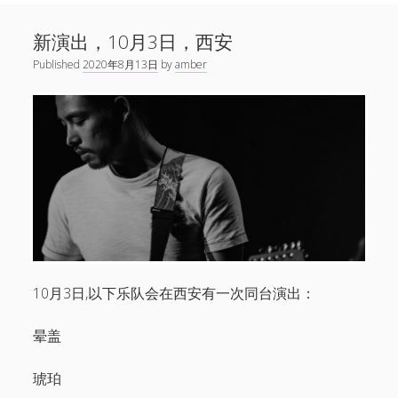
Sidebar
Search
新闻
新演出，10月3日，西安
open
演出
menu
Published
2020年8月13日
by
amber
open
音乐
menu
链接
open
关于
menu
微博
小红书
网易云
Facebook
1724唱片
10月3日,以下乐队会在西安有一次同台演出：
伍子杰
晕盖
联系
琥珀
牛磊，1724唱片