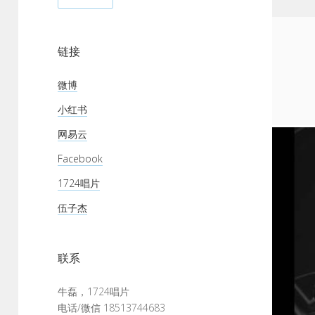
链接
微博
小红书
网易云
Facebook
1724唱片
伍子杰
联系
牛磊，1724唱片
电话/微信 18513744683