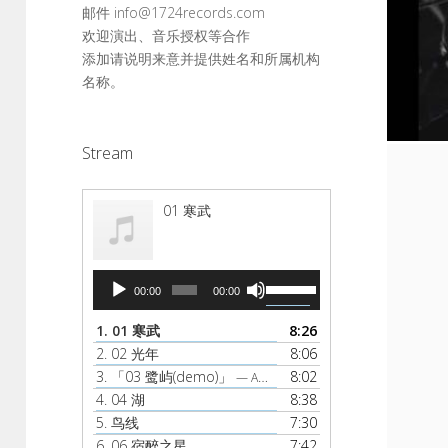
邮件 info@1724records.com
欢迎演出、音乐授权等合作
添加请说明来意并提供姓名和所属机构
名称。
Stream
01 寒武
音
使
00:00
00:00
频
用
播
上
1.
01 寒武
8:26
放
/
2.
02 光年
8:06
器
下
3.
「03 鹭屿(demo)」
8:02
— AMBER
箭
4.
04 湖
8:38
头
5.
鸟线
7:30
键
6.
06 宿醉之星
7:42
来