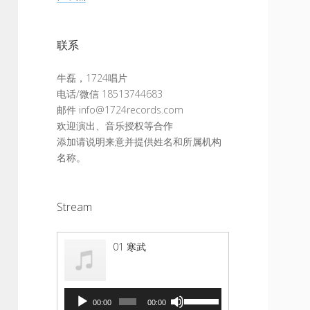
联系
牛磊，1724唱片
电话/微信 18513744683
邮件 info@1724records.com
欢迎演出、音乐授权等合作
添加请说明来意并提供姓名和所属机构
名称。
Stream
01 寒武
音
使
00:00
00:00
频
用