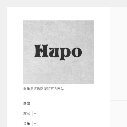
琥
珀
器乐摇滚乐队琥珀官方网站
新闻
open
演出
menu
open
音乐