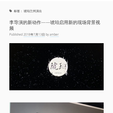
Sidebar
Search
新闻
标签：
琥珀兰州演出
open
演出
menu
open
音乐
李导演的新动作——琥珀启用新的现场背景视
menu
链接
频
open
关于
menu
Published
2018年7月13日
by
amber
微博
小红书
网易云
Facebook
1724唱片
伍子杰
联系
牛磊，1724唱片