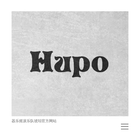
琥
珀
器乐摇滚乐队琥珀官方网站
open
menu