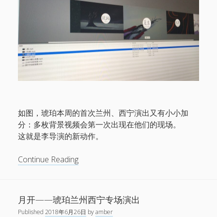
电话/微信 18513744683
邮件 info@1724records.com
欢迎演出、音乐授权等合作
添加请说明来意并提供姓名和所属机构名称。
Stream
01 寒武
如图，琥珀本周的首次兰州、西宁演出又有小小加
分：多枚背景视频会第一次出现在他们的现场。
音
这就是李导演的新动作。
00:00
00:00
频
播
1.
01 寒武
8:26
李
Continue Reading
放
2.
02 光年
8:06
导
器
3.
「03 鹭屿(demo)」
8:02
— AMBER
演
4.
04 湖
8:38
的
月开——琥珀兰州西宁专场演出
5.
鸟线
7:30
新
6.
06 宿醉之星
7:42
Published
2018年6月26日
by
amber