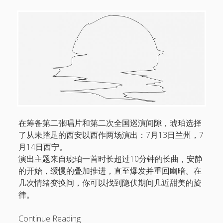
动
作
——
琥
珀
启
用
新
的
现
场
在筹备第二张唱片和第二次全国巡演间隙，琥珀选择
背
了从未踏足的西安以西作两场演出：7月13日兰州，7
景
月14日西宁。
视
演出主题来自琥珀一首时长超过10分钟的长曲，安静
频
的开始，缓慢的叠加推进，直至爆发并重回幽暗。在
几次情绪变换间，你可以找到隐伏期间几近甜美的旋
律。
月
Continue Reading