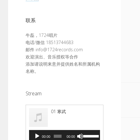
联系
牛磊，1724唱片
电话/微信 18513744683
邮件 info@1724records.com
欢迎演出、音乐授权等合作
添加请说明来意并提供姓名和所属机构
名称。
Stream
01 寒武
音
使
00:00
00:00
频
用