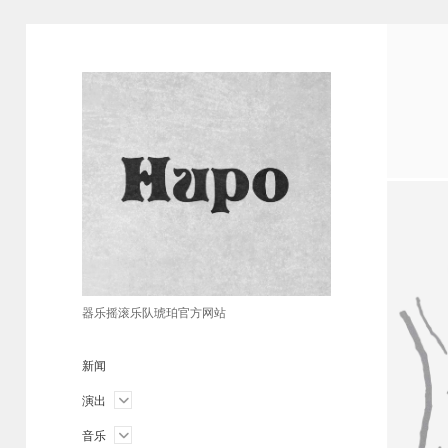
琥
珀
器乐摇滚乐队琥珀官方网站
新闻
open
演出
menu
open
音乐