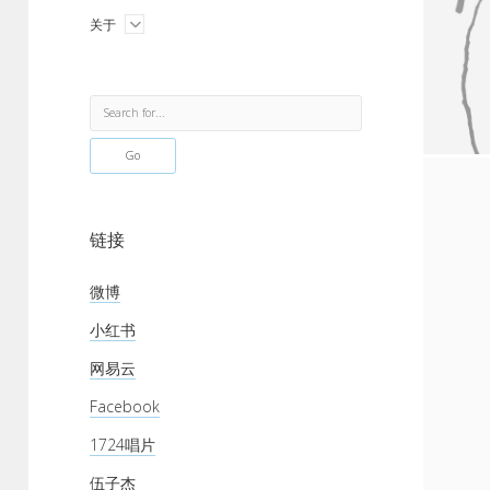
menu
open
关于
menu
Sidebar
Search
链接
微博
小红书
网易云
Facebook
1724唱片
伍子杰