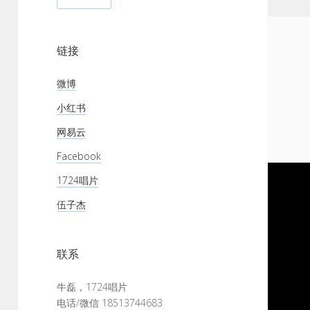
链接
微博
小红书
网易云
Facebook
1724唱片
伍子杰
联系
牛磊，1724唱片
电话/微信 18513744683