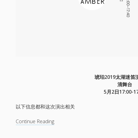
试
音
乐
演
出
反
向
定
制
琥珀2019太湖迷笛
清舞台
5月2日17:00-17
以下信息都和这次演出相关
全
Continue Reading
新
视