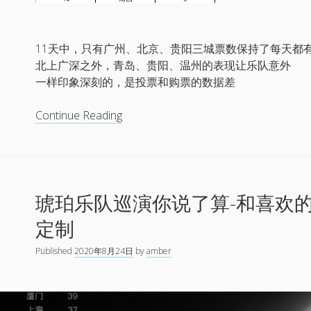
11天中，只有广州、北京、贵阳三城票数保持了每天都
北上广深之外，青岛、贵阳、温州的表现让乐队意外
一样印象深刻的，是投票和购票的数据差
结
Continue Reading
论
和
数
据
琥珀乐队巡演你说了算-和喜欢
#
琥
定制
珀
乐
Published
2020年8月24日
by
amber
队
巡
演