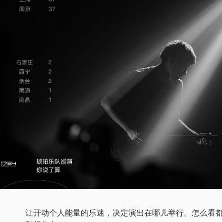
你
说
了
算
#
让开动个人能量的乐迷，决定演出在哪儿举行。怎么看