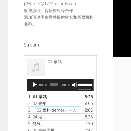
邮件 info@1724records.com
欢迎演出、音乐授权等合作
添加请说明来意并提供姓名和所属机构
名称。
Stream
01 寒武
音
使
00:00
00:00
频
用
播
上
1.
01 寒武
8:26
放
/
2.
02 光年
8:06
器
下
3.
「03 鹭屿(demo)」
8:02
— AMBER
箭
4.
04 湖
8:38
头
5.
鸟线
7:30
键
6.
06 宿醉之星
7:42
来