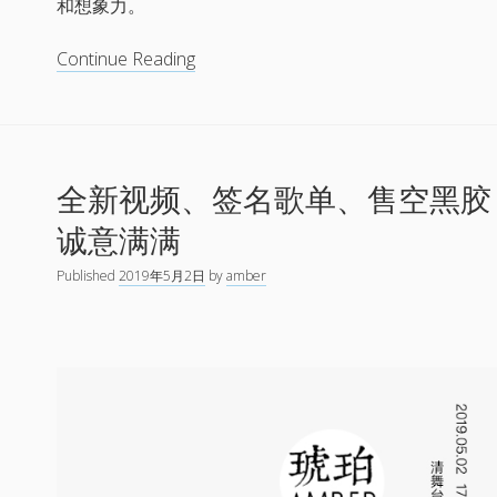
和想象力。
琥
Continue Reading
珀
乐
队
巡
全新视频、签名歌单、售空黑胶，
演
你
诚意满满
说
了
Published
2019年5月2日
by
amber
算-
和
喜
欢
的
乐
队
尝