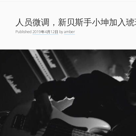
频、
签
人员微调，新贝斯手小坤加入琥
名
歌
Published
2019年4月12日
by
amber
单、
售
空
黑
胶，
琥
珀
的
2019
迷
笛
演
出
诚