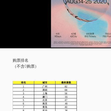
购票排名
（不含0购票）