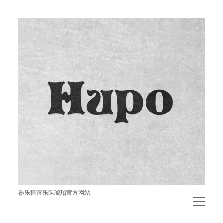
琥
珀
器乐摇滚乐队琥珀官方网站
open
menu