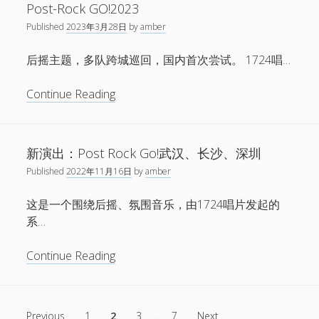
电
Post-Rock GO!2023
影
Published
2023年3月28日
by
amber
周
声
后摇主题，多队跨城巡回，国内首次尝试。 1724唱…
形
影
Post-
Continue Reading
动
Rock
特
GO!2023
别
新演出：Post Rock Go!武汉、长沙、深圳
演
出
Published
2022年11月16日
by
amber
版
这是一个围绕后摇、氛围音乐，由1724唱片发起的
块
系…
新
Continue Reading
演
出：
Post
文
Previous
1
2
3
…
7
Next