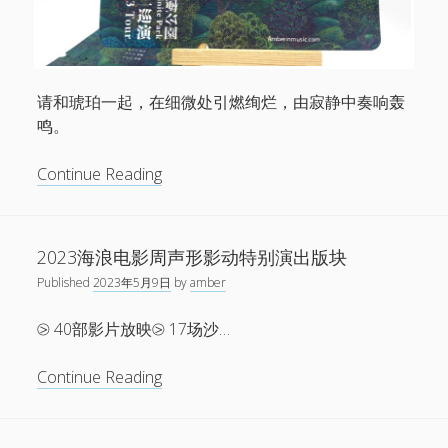
活
动
Doggy
Daydream
请和琥珀一起，在细微处引燃绚烂，由寂静中奏响轰
鸣。
无
Continue Reading
极
公
园
2023海浪电影周声形影动特别演出版块
——
Published
2023年5月9日
by
amber
琥
珀
⧁ 40部影片放映⧁ 17场沙…
2023
巡
2023
Continue Reading
演
海
浪