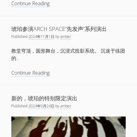
新
Continue Reading
电话/微信 18513744683
演
邮件 info@1724records.com
出：
欢迎演出、音乐授权等合作
琥
添加请说明来意并提供姓名和所属机构名称。
琥珀参演ARCH SPACE“先发声”系列演出
珀
Published
2024年11月1日
by
amber
“无
Stream
数
教堂穹顶，圆形舞台，沉浸式投影系统。 沉迷于练团
山”
的…
01 寒武
济
南、
琥
Continue Reading
石
珀
音
家
参
00:00
00:00
频
庄
演
播
新的，琥珀的特别限定演出
1.
01 寒武
专
8:26
ARCH
放
2.
02 光年
8:06
场
Published
2024年9月24日
by
amber
器
SPACE“先
3.
「03 鹭屿(demo)」
8:02
— AMBER
发
4.
04 湖
8:38
声”
5.
鸟线
7:30
系
6.
06 宿醉之星
7:42