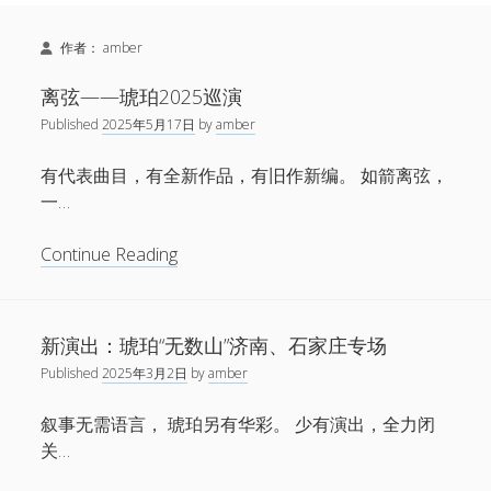
Sidebar
Search
新闻
作者：
amber
open
演出
menu
open
音乐
离弦——琥珀2025巡演
menu
链接
Published
2025年5月17日
by
amber
open
关于
menu
微博
有代表曲目，有全新作品，有旧作新编。 如箭离弦，
一…
小红书
网易云
离
Continue Reading
弦
Facebook
——
1724唱片
琥
新演出：琥珀“无数山”济南、石家庄专场
珀
伍子杰
Published
2025年3月2日
by
amber
2025
巡
叙事无需语言， 琥珀另有华彩。 少有演出，全力闭
联系
演
关…
牛磊，1724唱片