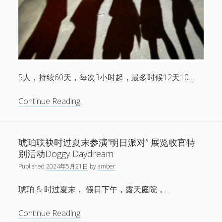
列
演
出
5人，持续60天，每次3小时起，最多时候12天10…
新
Continue Reading
的，
琥
珀
琥珀联袂时过夏末参演“明日派对” 展览收官特
的
别活动Doggy Daydream
特
Published
2024年5月21日
by
amber
别
限
琥珀 & 时过夏末， 假日下午，露天庭院，…
定
演
琥
Continue Reading
出