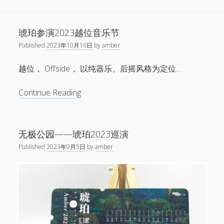
珀
联
袂
琥珀参演2023越位音乐节
时
Published
2023年10月16日
by
amber
过
夏
越位， Offside， 以纯器乐、后摇风格为定位…
末
参
琥
Continue Reading
演
珀
“明
参
日
演
无极公园——琥珀2023巡演
派
2023
对”
Published
2023年9月5日
by
amber
越
展
位
览
音
收
乐
官
节
特
别